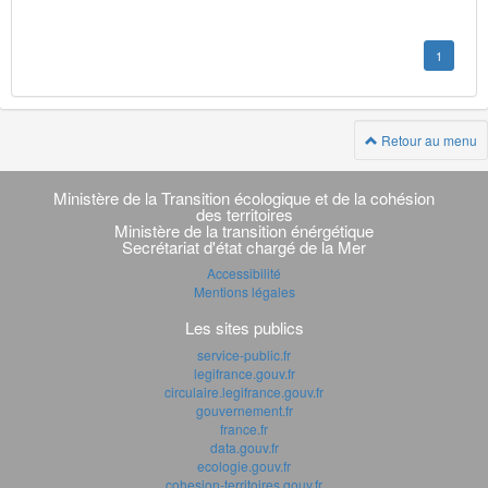
1
Retour au menu
Navigation
transverse
Ministère de la Transition écologique et de la cohésion
des territoires
Ministère de la transition énérgétique
Secrétariat d'état chargé de la Mer
Accessibilité
Mentions légales
Les sites publics
service-public.fr
legifrance.gouv.fr
circulaire.legifrance.gouv.fr
gouvernement.fr
france.fr
data.gouv.fr
ecologie.gouv.fr
cohesion-territoires.gouv.fr