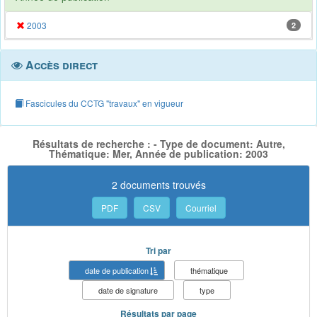
2003
2
Accès direct
Fascicules du CCTG "travaux" en vigueur
Résultats de recherche : - Type de document: Autre,
Thématique: Mer, Année de publication: 2003
2 documents trouvés
PDF
CSV
Courriel
Tri par
date de publication
thématique
date de signature
type
Résultats par page