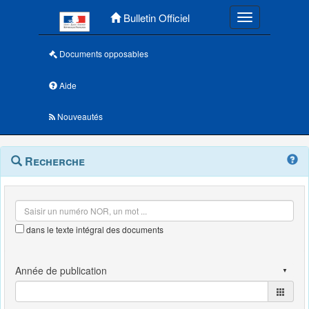
Menu principal
Bulletin Officiel
Toggle navigatio
Documents opposables
Aide
Nouveautés
Navigation
Menu
Recherche
contextuel
et
outils
annexes
dans le texte intégral des documents