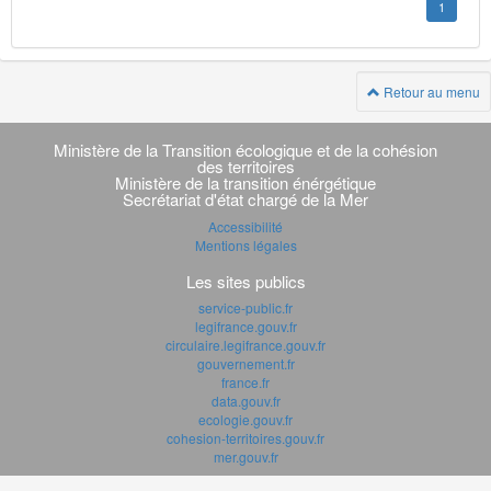
1
Retour au menu
Navigation
transverse
Ministère de la Transition écologique et de la cohésion
des territoires
Ministère de la transition énérgétique
Secrétariat d'état chargé de la Mer
Accessibilité
Mentions légales
Les sites publics
service-public.fr
legifrance.gouv.fr
circulaire.legifrance.gouv.fr
gouvernement.fr
france.fr
data.gouv.fr
ecologie.gouv.fr
cohesion-territoires.gouv.fr
mer.gouv.fr