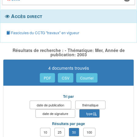
Accès direct
Fascicules du CCTG "travaux" en vigueur
Résultats de recherche : - Thématique: Mer, Année de
publication: 2003
4 documents trouvés
PDF
CSV
Courriel
Tri par
date de publication
thématique
date de signature
type
Résultats par page
10
25
50
100