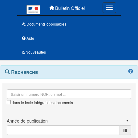
Menu principal
Bulletin Officiel
Toggle navigatio
Documents opposables
Aide
Nouveautés
Navigation
Menu
Recherche
contextuel
et
outils
annexes
dans le texte intégral des documents