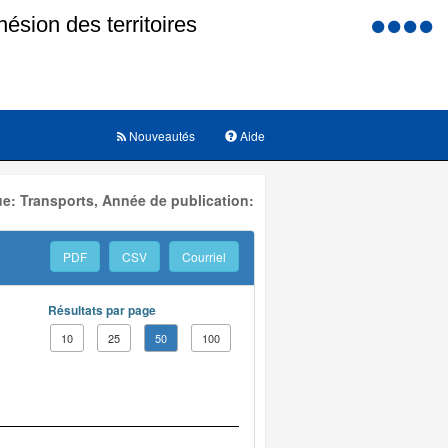
Menu
d'accessi
Nouveautés
Aide
e: Transports, Année de publication:
PDF
CSV
Courriel
Résultats par page
10
25
50
100