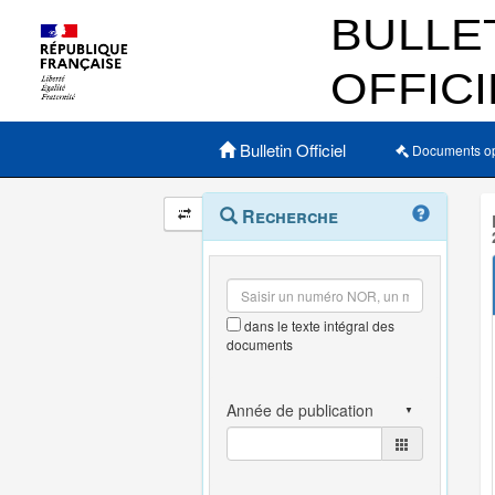
Menu principal
Bulletin Officiel
Documents o
Navigation
Menu
Recherche
contextuel
et
outils
annexes
dans le texte intégral des
documents