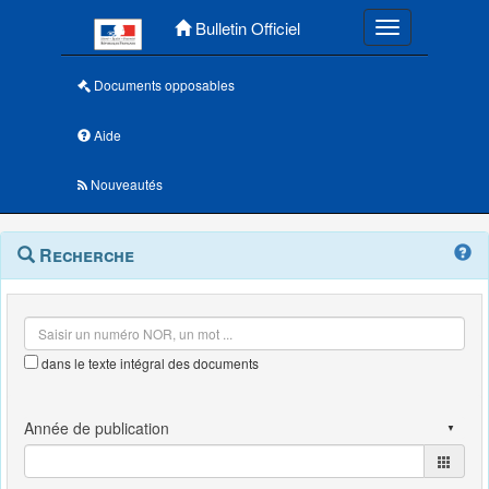
Menu principal
Bulletin Officiel
Toggle navigatio
Documents opposables
Aide
Nouveautés
Navigation
Menu
Recherche
contextuel
et
outils
annexes
dans le texte intégral des documents