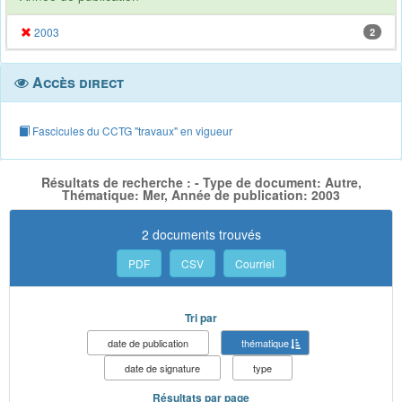
2003
2
Accès direct
Fascicules du CCTG "travaux" en vigueur
Résultats de recherche : - Type de document: Autre,
Thématique: Mer, Année de publication: 2003
2 documents trouvés
PDF
CSV
Courriel
Tri par
date de publication
thématique
date de signature
type
Résultats par page