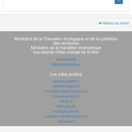
1
Retour au menu
Navigation
transverse
Ministère de la Transition écologique et de la cohésion
des territoires
Ministère de la transition énérgétique
Secrétariat d'état chargé de la Mer
Accessibilité
Mentions légales
Les sites publics
service-public.fr
legifrance.gouv.fr
circulaire.legifrance.gouv.fr
gouvernement.fr
france.fr
data.gouv.fr
ecologie.gouv.fr
cohesion-territoires.gouv.fr
mer.gouv.fr