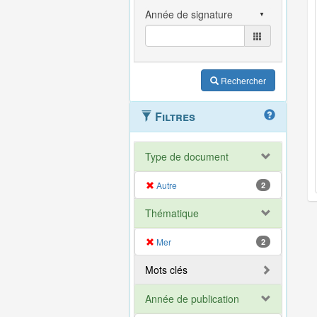
Rechercher
Filtres
Type de document
Autre
2
Thématique
Mer
2
Mots clés
Année de publication