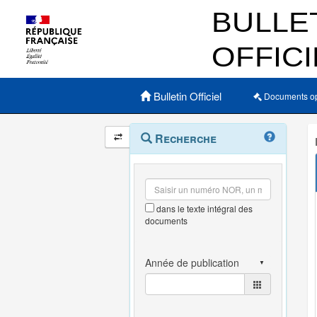
Menu principal
Bulletin Officiel
Documents o
Navigation
Menu
Recherche
contextuel
et
outils
annexes
dans le texte intégral des
documents