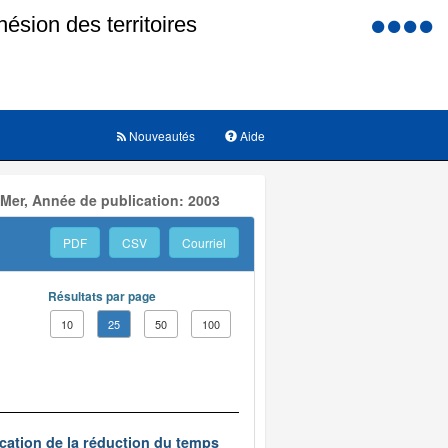
Menu
d'accessi
Nouveautés
Aide
 Mer, Année de publication: 2003
PDF
CSV
Courriel
Résultats par page
10
25
50
100
ication de la réduction du temps