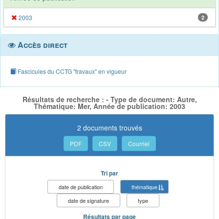
2003
2
Accès direct
Fascicules du CCTG "travaux" en vigueur
Résultats de recherche : - Type de document: Autre,
Thématique: Mer, Année de publication: 2003
2 documents trouvés
PDF
CSV
Courriel
Tri par
date de publication
thématique
date de signature
type
Résultats par page