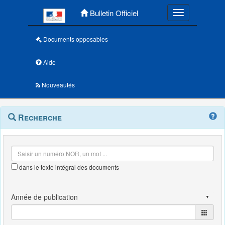
Menu principal
Bulletin Officiel
Toggle navigatio
Documents opposables
Aide
Nouveautés
Navigation
Menu
Recherche
contextuel
et
outils
annexes
dans le texte intégral des documents