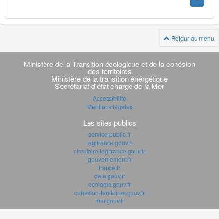
1
Retour au menu
Navigation
transverse
Ministère de la Transition écologique et de la cohésion
des territoires
Ministère de la transition énérgétique
Secrétariat d'état chargé de la Mer
Accessibilité
Mentions légales
Les sites publics
service-public.fr
legifrance.gouv.fr
circulaire.legifrance.gouv.fr
gouvernement.fr
france.fr
data.gouv.fr
ecologie.gouv.fr
cohesion-territoires.gouv.fr
mer.gouv.fr