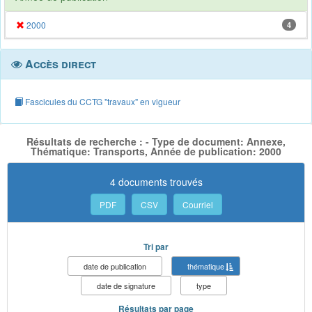
2000
4
Accès direct
Fascicules du CCTG "travaux" en vigueur
Résultats de recherche : - Type de document: Annexe,
Thématique: Transports, Année de publication: 2000
4 documents trouvés
PDF
CSV
Courriel
Tri par
date de publication
thématique
date de signature
type
Résultats par page