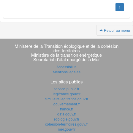
1
Retour au menu
Navigation
transverse
Ministère de la Transition écologique et de la cohésion
des territoires
Ministère de la transition énérgétique
Secrétariat d'état chargé de la Mer
Accessibilité
Mentions légales
Les sites publics
service-public.fr
legifrance.gouv.fr
circulaire.legifrance.gouv.fr
gouvernement.fr
france.fr
data.gouv.fr
ecologie.gouv.fr
cohesion-territoires.gouv.fr
mer.gouv.fr