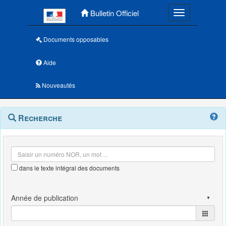
Menu principal
Bulletin Officiel
Toggle navigatio
Documents opposables
Aide
Nouveautés
Navigation
Menu
Recherche
contextuel
et
outils
annexes
dans le texte intégral des documents