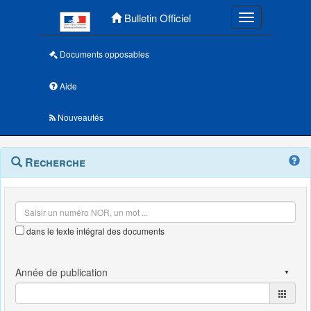
Menu principal
Bulletin Officiel
Toggle navigatio
Documents opposables
Aide
Nouveautés
Navigation
Menu
Recherche
contextuel
et
outils
annexes
dans le texte intégral des documents