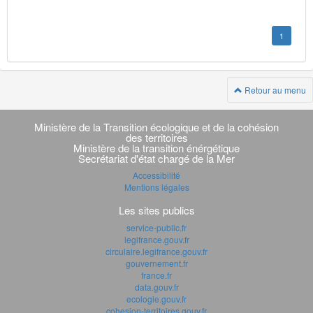
1
Retour au menu
Navigation
transverse
Ministère de la Transition écologique et de la cohésion
des territoires
Ministère de la transition énérgétique
Secrétariat d'état chargé de la Mer
Accessibilité
Mentions légales
Les sites publics
service-public.fr
legifrance.gouv.fr
circulaire.legifrance.gouv.fr
gouvernement.fr
france.fr
data.gouv.fr
ecologie.gouv.fr
cohesion-territoires.gouv.fr