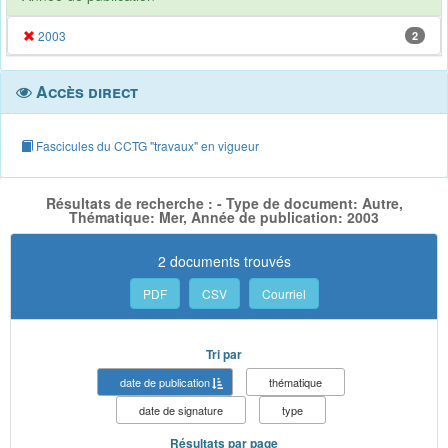
2003
2
Accès direct
Fascicules du CCTG "travaux" en vigueur
Résultats de recherche : - Type de document: Autre,
Thématique: Mer, Année de publication: 2003
2 documents trouvés
PDF
CSV
Courriel
Tri par
date de publication
thématique
date de signature
type
Résultats par page