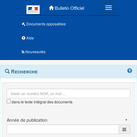
Menu principal
Bulletin Officiel
Toggle navigatio
Documents opposables
Aide
Nouveautés
Navigation
Menu
Recherche
contextuel
et
outils
annexes
dans le texte intégral des documents