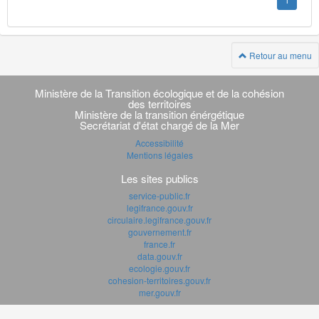
1
Retour au menu
Navigation
transverse
Ministère de la Transition écologique et de la cohésion
des territoires
Ministère de la transition énérgétique
Secrétariat d'état chargé de la Mer
Accessibilité
Mentions légales
Les sites publics
service-public.fr
legifrance.gouv.fr
circulaire.legifrance.gouv.fr
gouvernement.fr
france.fr
data.gouv.fr
ecologie.gouv.fr
cohesion-territoires.gouv.fr
mer.gouv.fr