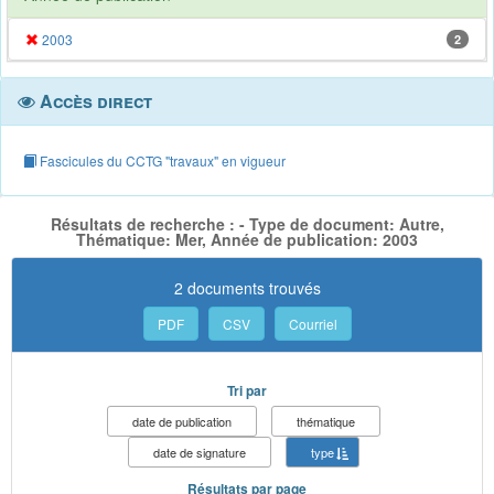
2003
2
Accès direct
Fascicules du CCTG "travaux" en vigueur
Résultats de recherche : - Type de document: Autre,
Thématique: Mer, Année de publication: 2003
2 documents trouvés
PDF
CSV
Courriel
Tri par
date de publication
thématique
date de signature
type
Résultats par page