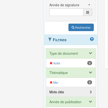
Rechercher
Filtres
Type de document
Autre
2
Thématique
Mer
2
Mots clés
Année de publication