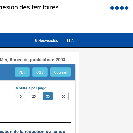
Menu
d'accessi
Nouveautés
Aide
 Mer, Année de publication: 2003
PDF
CSV
Courriel
Résultats par page
10
25
50
100
ication de la réduction du temps