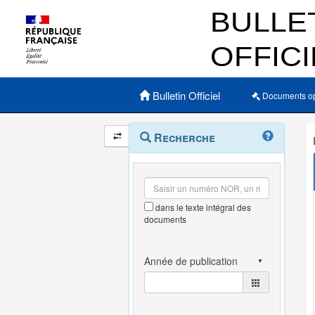
Menu principal
Bulletin Officiel
Documents o
Navigation
Menu
Recherche
contextuel
et
outils
annexes
dans le texte intégral des
documents