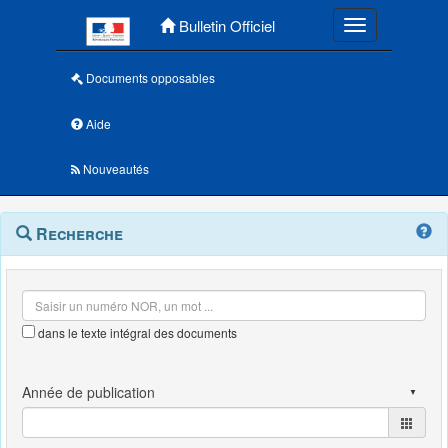
Menu principal
Bulletin Officiel
Toggle navigatio
Documents opposables
Aide
Nouveautés
Navigation
Menu
Recherche
contextuel
et
outils
annexes
dans le texte intégral des documents