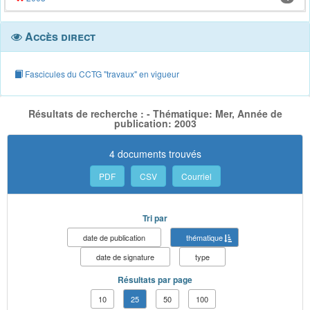
Accès direct
Fascicules du CCTG "travaux" en vigueur
Résultats de recherche : - Thématique: Mer, Année de
publication: 2003
4 documents trouvés
PDF
CSV
Courriel
Tri par
date de publication
thématique
date de signature
type
Résultats par page
10
25
50
100