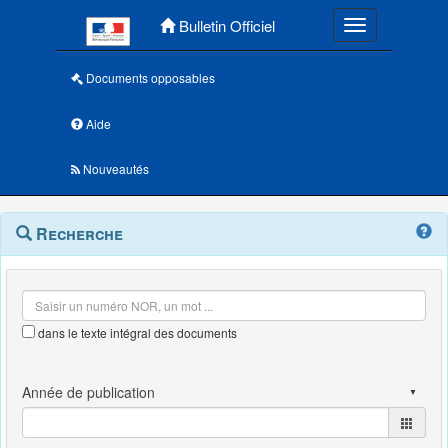
Menu principal
Bulletin Officiel
Toggle navigatio
Documents opposables
Aide
Nouveautés
Navigation
Menu
Recherche
contextuel
et
outils
annexes
dans le texte intégral des documents