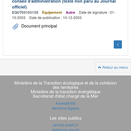
conseil d'administration (texte non paru au Journal
officiel)
EQUT0310313X
Équipement
Autre
Date de signature : 01-
10-2003
Date de publication : 10-12-2003
Document principal
1
Retour au menu
Navigation
transverse
Ministère de la Transition écologique et de la cohésion
des territoires
Ministère de la transition énérgétique
Secrétariat d'état chargé de la Mer
Accessibilité
Mentions légales
Les sites publics
service-public.fr
legifrance.gouv.fr