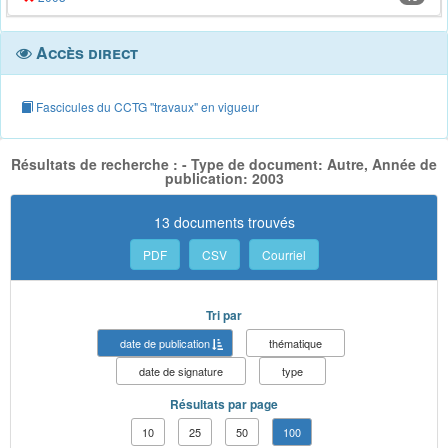
Accès direct
Fascicules du CCTG "travaux" en vigueur
Résultats de recherche : - Type de document: Autre, Année de
publication: 2003
13 documents trouvés
PDF
CSV
Courriel
Tri par
date de publication
thématique
date de signature
type
Résultats par page
10
25
50
100