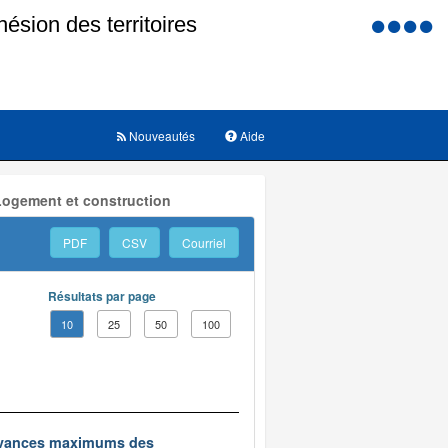
Menu
d'accessi
Nouveautés
Aide
Logement et construction
PDF
CSV
Courriel
Résultats par page
10
25
50
100
edevances maximums des