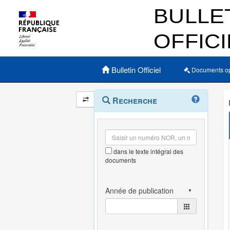
Menu principal
Bulletin Officiel
Documents o
Navigation
Menu
Recherche
contextuel
et
outils
annexes
dans le texte intégral des
documents