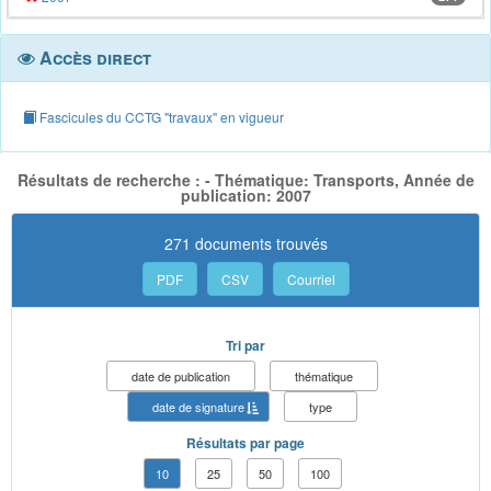
Accès direct
Fascicules du CCTG "travaux" en vigueur
Résultats de recherche : - Thématique: Transports, Année de
publication: 2007
271 documents trouvés
PDF
CSV
Courriel
Tri par
date de publication
thématique
date de signature
type
Résultats par page
10
25
50
100