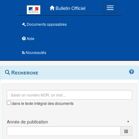
Menu principal
Bulletin Officiel
Toggle navigatio
Documents opposables
Aide
Nouveautés
Navigation
Menu
Recherche
contextuel
et
outils
annexes
dans le texte intégral des documents