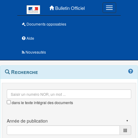
Menu principal
Bulletin Officiel
Toggle navigatio
Documents opposables
Aide
Nouveautés
Navigation
Menu
Recherche
contextuel
et
outils
annexes
dans le texte intégral des documents