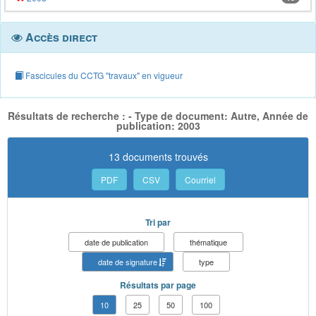
Accès direct
Fascicules du CCTG "travaux" en vigueur
Résultats de recherche : - Type de document: Autre, Année de
publication: 2003
13 documents trouvés
PDF
CSV
Courriel
Tri par
date de publication
thématique
date de signature
type
Résultats par page
10
25
50
100