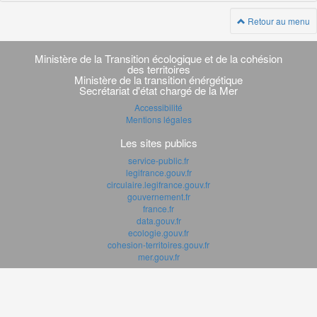
Retour au menu
Navigation
transverse
Ministère de la Transition écologique et de la cohésion
des territoires
Ministère de la transition énérgétique
Secrétariat d'état chargé de la Mer
Accessibilité
Mentions légales
Les sites publics
service-public.fr
legifrance.gouv.fr
circulaire.legifrance.gouv.fr
gouvernement.fr
france.fr
data.gouv.fr
ecologie.gouv.fr
cohesion-territoires.gouv.fr
mer.gouv.fr