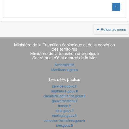
1
Retour au menu
Navigation
transverse
Ministère de la Transition écologique et de la cohésion
des territoires
Ministère de la transition énérgétique
Secrétariat d'état chargé de la Mer
Accessibilité
Mentions légales
Les sites publics
service-public.fr
legifrance.gouv.fr
circulaire.legifrance.gouv.fr
gouvernement.fr
france.fr
data.gouv.fr
ecologie.gouv.fr
cohesion-territoires.gouv.fr
mer.gouv.fr