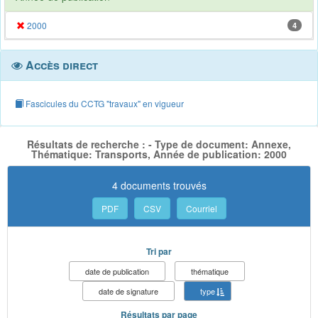
2000
4
Accès direct
Fascicules du CCTG "travaux" en vigueur
Résultats de recherche : - Type de document: Annexe,
Thématique: Transports, Année de publication: 2000
4 documents trouvés
PDF
CSV
Courriel
Tri par
date de publication
thématique
date de signature
type
Résultats par page