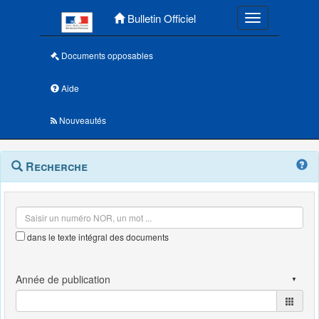
Menu principal
Bulletin Officiel
Toggle navigatio
Documents opposables
Aide
Nouveautés
Navigation
Menu
Recherche
contextuel
et
outils
annexes
dans le texte intégral des documents