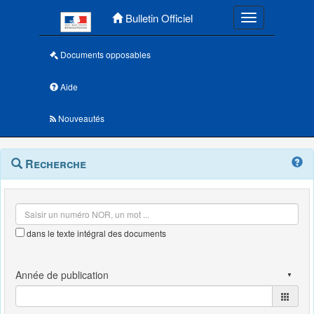
Menu principal
Bulletin Officiel
Toggle navigatio
Documents opposables
Aide
Nouveautés
Navigation
Menu
Recherche
contextuel
et
outils
annexes
dans le texte intégral des documents