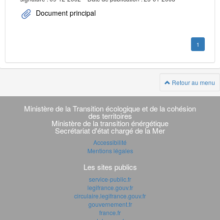
Document principal
1
Retour au menu
Navigation
transverse
Ministère de la Transition écologique et de la cohésion
des territoires
Ministère de la transition énérgétique
Secrétariat d'état chargé de la Mer
Accessibilité
Mentions légales
Les sites publics
service-public.fr
legifrance.gouv.fr
circulaire.legifrance.gouv.fr
gouvernement.fr
france.fr