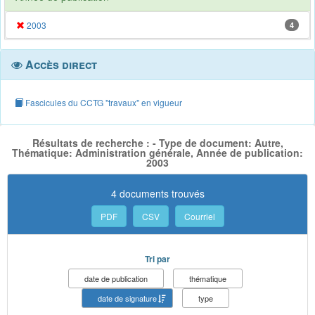
2003
4
Accès direct
Fascicules du CCTG "travaux" en vigueur
Résultats de recherche : - Type de document: Autre,
Thématique: Administration générale, Année de publication:
2003
4 documents trouvés
PDF
CSV
Courriel
Tri par
date de publication
thématique
date de signature
type