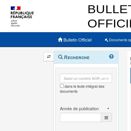
Menu principal
Bulletin Officiel
Documents o
Navigation
Menu
Recherche
contextuel
et
outils
annexes
dans le texte intégral des
documents