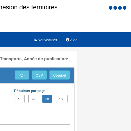
Menu
d'accessi
Nouveautés
Aide
 Transports, Année de publication:
PDF
CSV
Courriel
Résultats par page
10
25
50
100