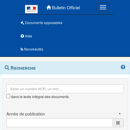
Menu principal
Bulletin Officiel
Toggle navigatio
Documents opposables
Aide
Nouveautés
Navigation
Menu
Recherche
contextuel
et
outils
annexes
dans le texte intégral des documents