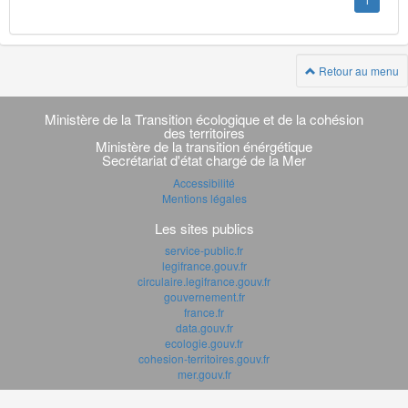
1
Retour au menu
Navigation
transverse
Ministère de la Transition écologique et de la cohésion
des territoires
Ministère de la transition énérgétique
Secrétariat d'état chargé de la Mer
Accessibilité
Mentions légales
Les sites publics
service-public.fr
legifrance.gouv.fr
circulaire.legifrance.gouv.fr
gouvernement.fr
france.fr
data.gouv.fr
ecologie.gouv.fr
cohesion-territoires.gouv.fr
mer.gouv.fr