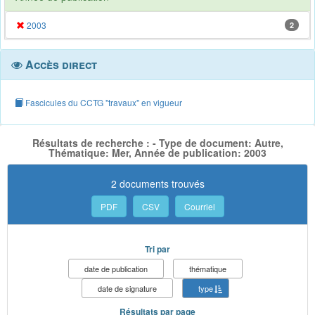
2003
2
Accès direct
Fascicules du CCTG "travaux" en vigueur
Résultats de recherche : - Type de document: Autre,
Thématique: Mer, Année de publication: 2003
2 documents trouvés
PDF
CSV
Courriel
Tri par
date de publication
thématique
date de signature
type
Résultats par page