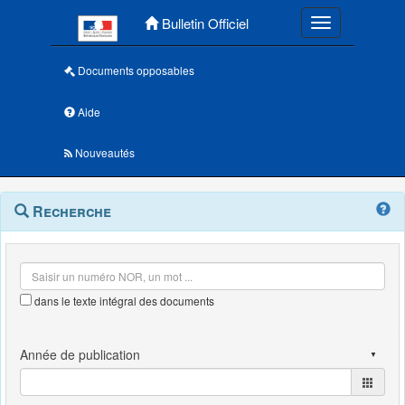
Menu principal
Bulletin Officiel
Toggle navigatio
Documents opposables
Aide
Nouveautés
Navigation
Menu
Recherche
contextuel
et
outils
annexes
dans le texte intégral des documents