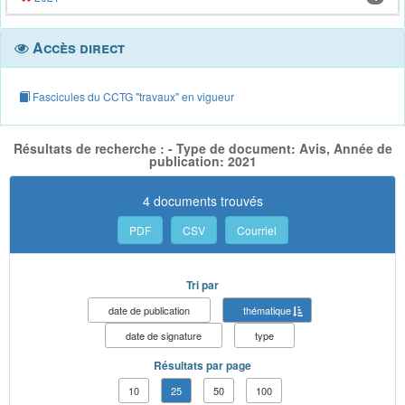
Accès direct
Fascicules du CCTG "travaux" en vigueur
Résultats de recherche : - Type de document: Avis, Année de
publication: 2021
4 documents trouvés
PDF
CSV
Courriel
Tri par
date de publication
thématique
date de signature
type
Résultats par page
10
25
50
100