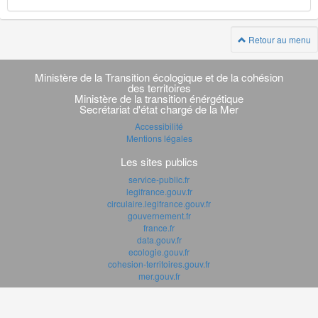
Retour au menu
Navigation
transverse
Ministère de la Transition écologique et de la cohésion
des territoires
Ministère de la transition énérgétique
Secrétariat d'état chargé de la Mer
Accessibilité
Mentions légales
Les sites publics
service-public.fr
legifrance.gouv.fr
circulaire.legifrance.gouv.fr
gouvernement.fr
france.fr
data.gouv.fr
ecologie.gouv.fr
cohesion-territoires.gouv.fr
mer.gouv.fr