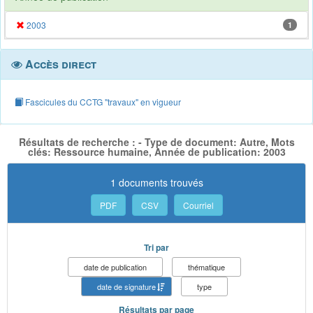
2003
1
Accès direct
Fascicules du CCTG "travaux" en vigueur
Résultats de recherche : - Type de document: Autre, Mots
clés: Ressource humaine, Année de publication: 2003
1 documents trouvés
PDF
CSV
Courriel
Tri par
date de publication
thématique
date de signature
type
Résultats par page