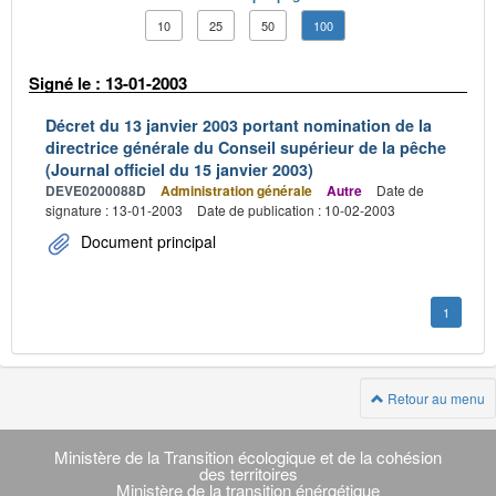
10
25
50
100
Signé le : 13-01-2003
Décret du 13 janvier 2003 portant nomination de la
directrice générale du Conseil supérieur de la pêche
(Journal officiel du 15 janvier 2003)
DEVE0200088D
Administration générale
Autre
Date de
signature : 13-01-2003
Date de publication : 10-02-2003
Document principal
1
Retour au menu
Navigation
transverse
Ministère de la Transition écologique et de la cohésion
des territoires
Ministère de la transition énérgétique