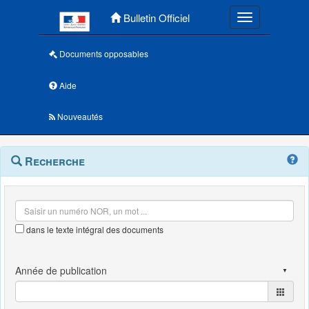
Menu principal
Bulletin Officiel
Toggle navigatio
Documents opposables
Aide
Nouveautés
Navigation
Menu
Recherche
contextuel
et
outils
annexes
dans le texte intégral des documents