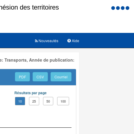
Menu
d'accessi
Nouveautés
Aide
: Transports, Année de publication:
PDF
CSV
Courriel
Résultats par page
10
25
50
100