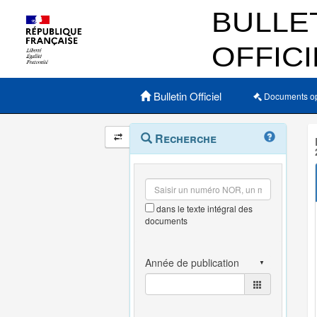
Menu principal
Bulletin Officiel
Documents o
Navigation
Menu
Recherche
contextuel
et
outils
annexes
dans le texte intégral des
documents