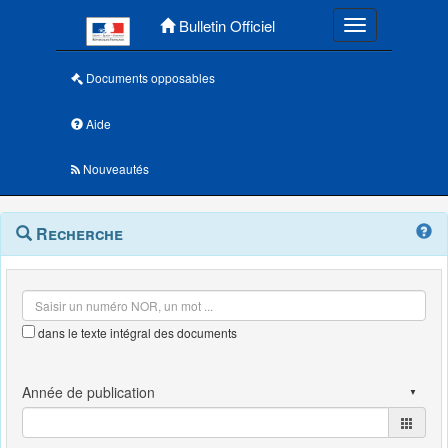
Menu principal
Bulletin Officiel
Toggle navigatio
Documents opposables
Aide
Nouveautés
Navigation
Menu
Recherche
contextuel
et
outils
annexes
dans le texte intégral des documents