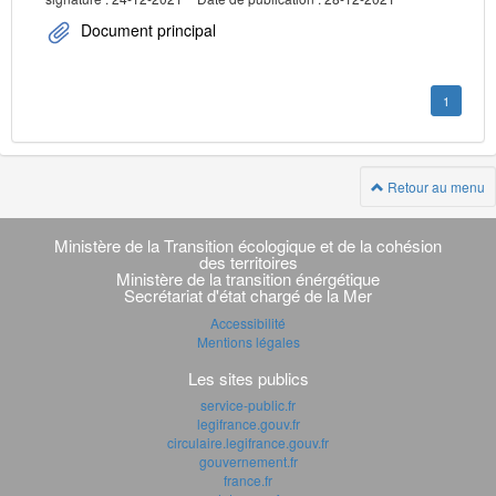
Document principal
1
Retour au menu
Navigation
transverse
Ministère de la Transition écologique et de la cohésion
des territoires
Ministère de la transition énérgétique
Secrétariat d'état chargé de la Mer
Accessibilité
Mentions légales
Les sites publics
service-public.fr
legifrance.gouv.fr
circulaire.legifrance.gouv.fr
gouvernement.fr
france.fr