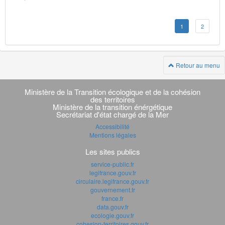
1
2
Retour au menu
Navigation
transverse
Ministère de la Transition écologique et de la cohésion
des territoires
Ministère de la transition énérgétique
Secrétariat d'état chargé de la Mer
Accessibilité
Mentions légales
Les sites publics
service-public.fr
legifrance.gouv.fr
circulaire.legifrance.gouv.fr
gouvernement.fr
france.fr
data.gouv.fr
ecologie.gouv.fr
cohesion-territoires.gouv.fr