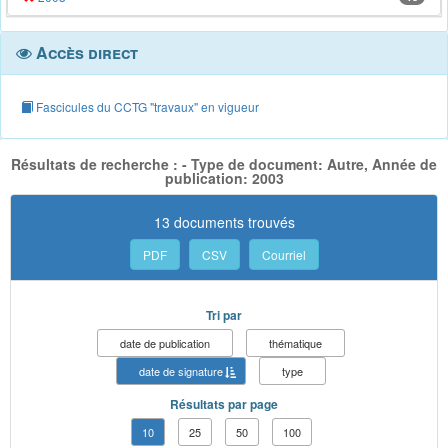
Accès direct
Fascicules du CCTG "travaux" en vigueur
Résultats de recherche : - Type de document: Autre, Année de
publication: 2003
13 documents trouvés
PDF
CSV
Courriel
Tri par
date de publication
thématique
date de signature
type
Résultats par page
10
25
50
100