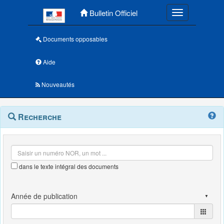
Menu principal
Bulletin Officiel
Toggle navigatio
Documents opposables
Aide
Nouveautés
Navigation
Menu
Recherche
contextuel
et
outils
annexes
dans le texte intégral des documents