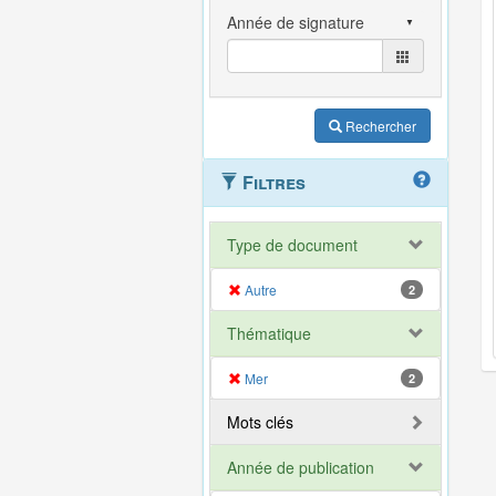
Rechercher
Filtres
Type de document
Autre
2
Thématique
Mer
2
Mots clés
Année de publication