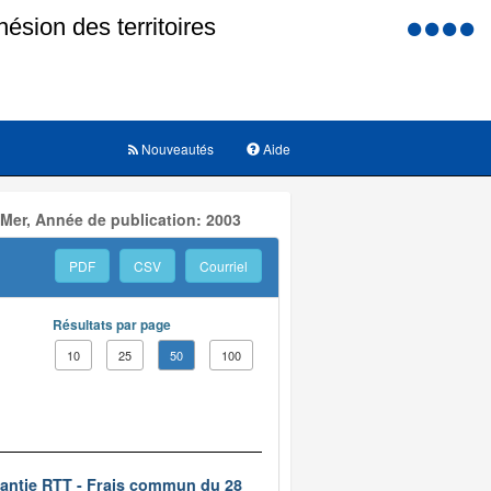
Menu
d'accessi
Nouveautés
Aide
 Mer, Année de publication: 2003
PDF
CSV
Courriel
Résultats par page
10
25
50
100
rantie RTT - Frais commun du 28