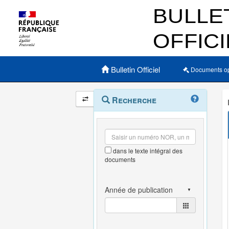
Menu principal
Bulletin Officiel
Documents o
Navigation
Menu
Recherche
contextuel
et
outils
annexes
dans le texte intégral des
documents