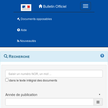
Menu principal
Bulletin Officiel
Toggle navigatio
Documents opposables
Aide
Nouveautés
Navigation
Menu
Recherche
contextuel
et
outils
annexes
dans le texte intégral des documents