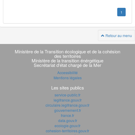
1
Retour au menu
Navigation
transverse
Ministère de la Transition écologique et de la cohésion
des territoires
Ministère de la transition énérgétique
Secrétariat d'état chargé de la Mer
Accessibilité
Mentions légales
Les sites publics
service-public.fr
legifrance.gouv.fr
circulaire.legifrance.gouv.fr
gouvernement.fr
france.fr
data.gouv.fr
ecologie.gouv.fr
cohesion-territoires.gouv.fr