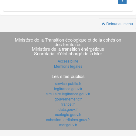
1
Retour au menu
Navigation
transverse
Ministère de la Transition écologique et de la cohésion
des territoires
Ministère de la transition énérgétique
Secrétariat d'état chargé de la Mer
Accessibilité
Mentions légales
Les sites publics
service-public.fr
legifrance.gouv.fr
circulaire.legifrance.gouv.fr
gouvernement.fr
france.fr
data.gouv.fr
ecologie.gouv.fr
cohesion-territoires.gouv.fr
mer.gouv.fr