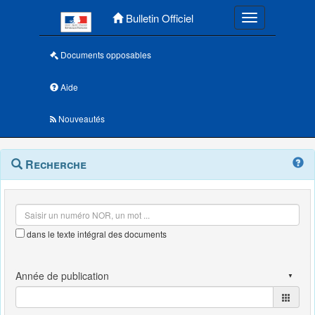
Menu principal
Bulletin Officiel
Toggle navigatio
Documents opposables
Aide
Nouveautés
Navigation
Menu
Recherche
contextuel
et
outils
annexes
dans le texte intégral des documents