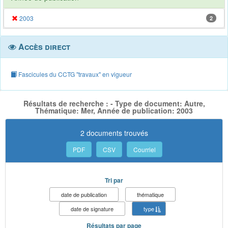
2003
2
Accès direct
Fascicules du CCTG "travaux" en vigueur
Résultats de recherche : - Type de document: Autre,
Thématique: Mer, Année de publication: 2003
2 documents trouvés
PDF
CSV
Courriel
Tri par
date de publication
thématique
date de signature
type
Résultats par page