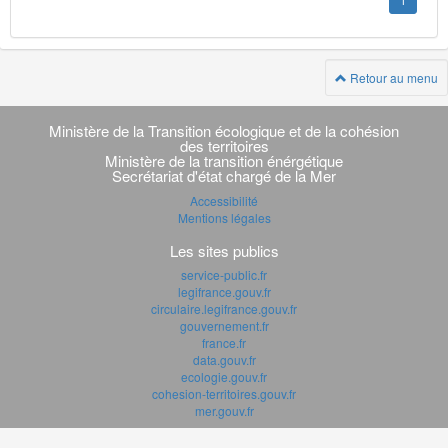
1
Retour au menu
Navigation
transverse
Ministère de la Transition écologique et de la cohésion
des territoires
Ministère de la transition énérgétique
Secrétariat d'état chargé de la Mer
Accessibilité
Mentions légales
Les sites publics
service-public.fr
legifrance.gouv.fr
circulaire.legifrance.gouv.fr
gouvernement.fr
france.fr
data.gouv.fr
ecologie.gouv.fr
cohesion-territoires.gouv.fr
mer.gouv.fr