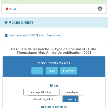
2003
2
Accès direct
Fascicules du CCTG "travaux" en vigueur
Résultats de recherche : - Type de document: Autre,
Thématique: Mer, Année de publication: 2003
2 documents trouvés
PDF
CSV
Courriel
Tri par
date de publication
thématique
date de signature
type
Résultats par page