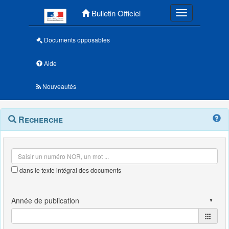
Menu principal
Bulletin Officiel
Toggle navigatio
Documents opposables
Aide
Nouveautés
Navigation
Menu
Recherche
contextuel
et
outils
annexes
dans le texte intégral des documents