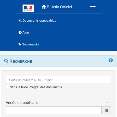
Menu principal
Bulletin Officiel
Toggle navigatio
Documents opposables
Aide
Nouveautés
Navigation
Menu
Recherche
contextuel
et
outils
annexes
dans le texte intégral des documents