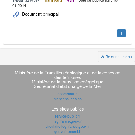
TRAM1329459V
Transports
Avis
01-2014
Document principal
1
Retour au menu
Navigation
transverse
Ministère de la Transition écologique et de la cohésion
des territoires
Ministère de la transition énérgétique
Secrétariat d'état chargé de la Mer
Accessibilité
Mentions légales
Les sites publics
service-public.fr
legifrance.gouv.fr
circulaire.legifrance.gouv.fr
gouvernement.fr