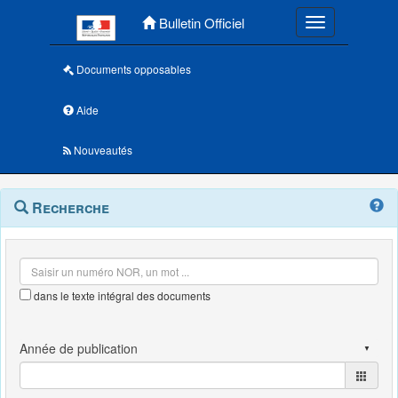
Menu principal
Bulletin Officiel
Toggle navigatio
Documents opposables
Aide
Nouveautés
Navigation
Menu
Recherche
contextuel
et
outils
annexes
dans le texte intégral des documents