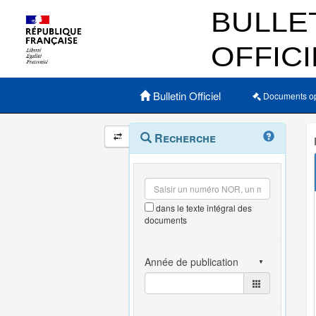
Menu principal
Bulletin Officiel
Documents o
Navigation
Menu
Recherche
contextuel
et
outils
annexes
dans le texte intégral des
documents