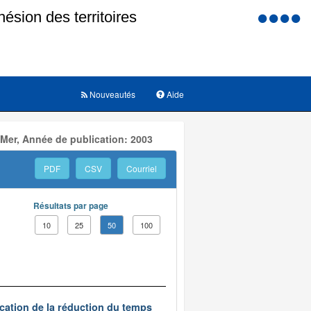
Menu
d'accessi
Nouveautés
Aide
 Mer, Année de publication: 2003
PDF
CSV
Courriel
Résultats par page
10
25
50
100
ication de la réduction du temps