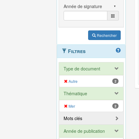
Rechercher
Filtres
Type de document
Autre
2
Thématique
Mer
2
Mots clés
Année de publication