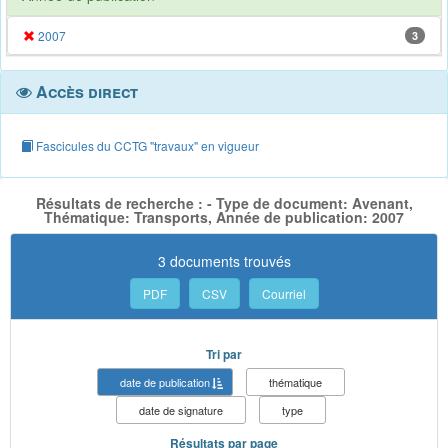
2007
3
Accès direct
Fascicules du CCTG "travaux" en vigueur
Résultats de recherche : - Type de document: Avenant,
Thématique: Transports, Année de publication: 2007
3 documents trouvés
PDF
CSV
Courriel
Tri par
date de publication
thématique
date de signature
type
Résultats par page