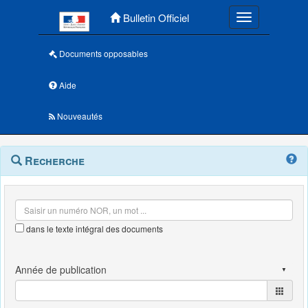
Menu principal
Bulletin Officiel
Toggle navigatio
Documents opposables
Aide
Nouveautés
Navigation
Menu
Recherche
contextuel
et
outils
annexes
dans le texte intégral des documents