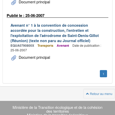
Document principal
Publié le : 25-06-2007
Avenant n° 1 à la convention de concession
accordée pour la construction, l'entretien et
l'exploitation de l'aérodrome de Saint-Denis-Gillot
(Réunion) (texte non paru au Journal officiel)
EQUA0790800X
Transports
Avenant
Date de publication :
25-06-2007
Document principal
1
Retour au menu
Navigation
transverse
Ministère de la Transition écologique et de la cohésion
des territoires
Ministère de la transition énérgétique