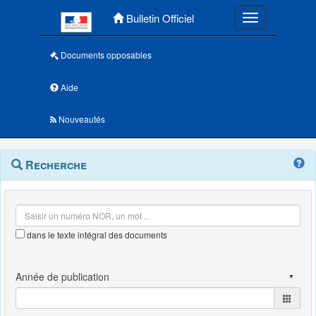
Menu principal
Bulletin Officiel
Toggle navigatio
Documents opposables
Aide
Nouveautés
Navigation
Menu
Recherche
contextuel
et
outils
annexes
dans le texte intégral des documents