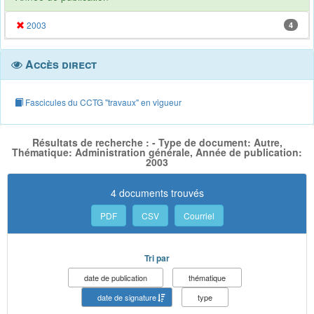
2003
4
Accès direct
Fascicules du CCTG "travaux" en vigueur
Résultats de recherche : - Type de document: Autre,
Thématique: Administration générale, Année de publication:
2003
4 documents trouvés
PDF
CSV
Courriel
Tri par
date de publication
thématique
date de signature
type