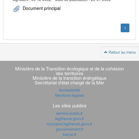
Document principal
1
Retour au menu
Navigation
transverse
Ministère de la Transition écologique et de la cohésion
des territoires
Ministère de la transition énérgétique
Secrétariat d'état chargé de la Mer
Accessibilité
Mentions légales
Les sites publics
service-public.fr
legifrance.gouv.fr
circulaire.legifrance.gouv.fr
gouvernement.fr
france.fr