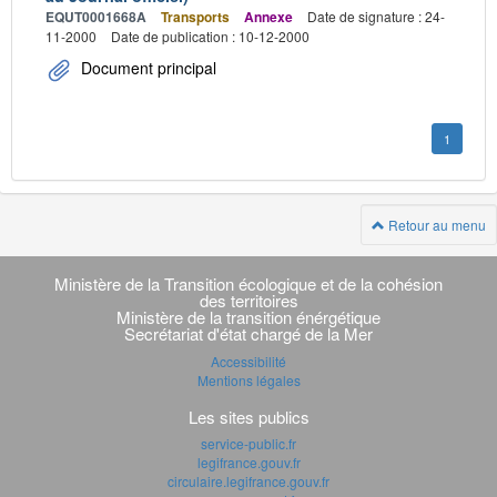
EQUT0001668A
Transports
Annexe
Date de signature : 24-
11-2000
Date de publication : 10-12-2000
Document principal
1
Retour au menu
Navigation
transverse
Ministère de la Transition écologique et de la cohésion
des territoires
Ministère de la transition énérgétique
Secrétariat d'état chargé de la Mer
Accessibilité
Mentions légales
Les sites publics
service-public.fr
legifrance.gouv.fr
circulaire.legifrance.gouv.fr