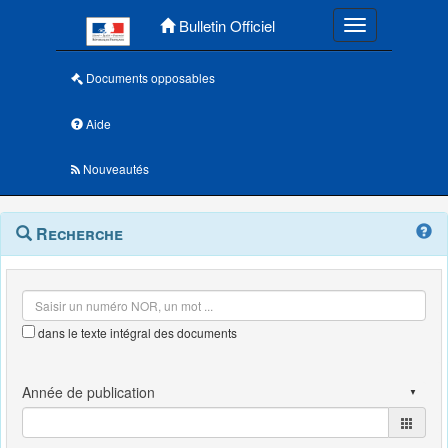
Menu principal
Bulletin Officiel
Toggle navigatio
Documents opposables
Aide
Nouveautés
Navigation
Menu
Recherche
contextuel
et
outils
annexes
dans le texte intégral des documents