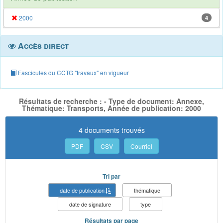
2000
4
Accès direct
Fascicules du CCTG "travaux" en vigueur
Résultats de recherche : - Type de document: Annexe,
Thématique: Transports, Année de publication: 2000
4 documents trouvés
PDF
CSV
Courriel
Tri par
date de publication
thématique
date de signature
type
Résultats par page