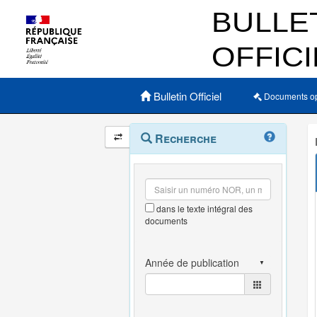
Menu principal
Bulletin Officiel
Documents o
Navigation
Menu
Recherche
contextuel
et
outils
annexes
dans le texte intégral des
documents