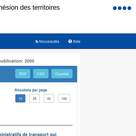
Menu
d'accessi
Nouveautés
Aide
ublication: 2000
PDF
CSV
Courriel
Résultats par page
10
25
50
100
inistratifs de transport qui