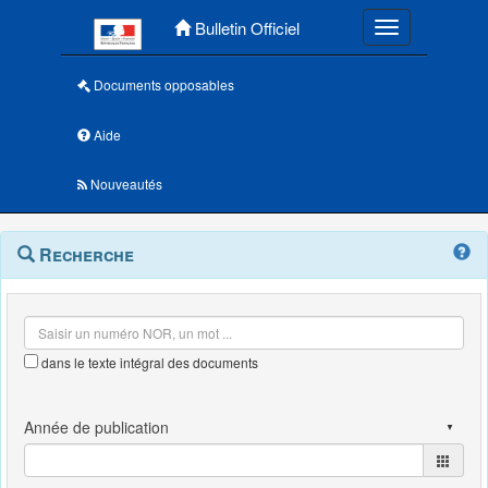
Menu principal
Bulletin Officiel
Toggle navigatio
Documents opposables
Aide
Nouveautés
Navigation
Menu
Recherche
contextuel
et
outils
annexes
dans le texte intégral des documents