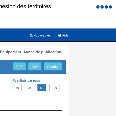
Menu
d'accessi
Nouveautés
Aide
 Équipement, Année de publication:
PDF
CSV
Courriel
Résultats par page
10
25
50
100