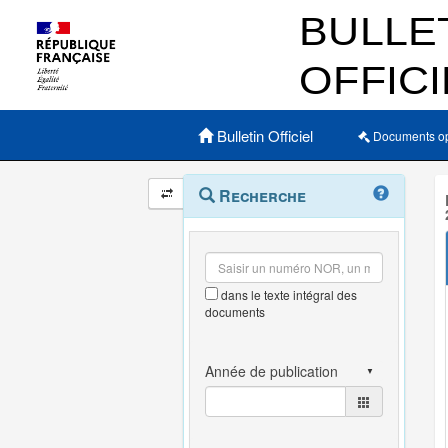
Menu principal
Bulletin Officiel
Documents o
Navigation
Menu
Recherche
contextuel
et
outils
annexes
dans le texte intégral des
documents