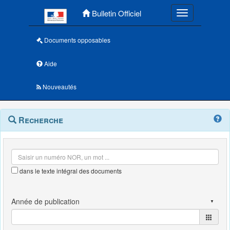
Menu principal
Bulletin Officiel
Toggle navigatio
Documents opposables
Aide
Nouveautés
Navigation
Menu
Recherche
contextuel
et
outils
annexes
dans le texte intégral des documents