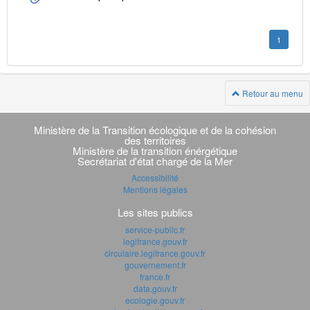
1
Retour au menu
Navigation
transverse
Ministère de la Transition écologique et de la cohésion
des territoires
Ministère de la transition énérgétique
Secrétariat d'état chargé de la Mer
Accessibilité
Mentions légales
Les sites publics
service-public.fr
legifrance.gouv.fr
circulaire.legifrance.gouv.fr
gouvernement.fr
france.fr
data.gouv.fr
ecologie.gouv.fr