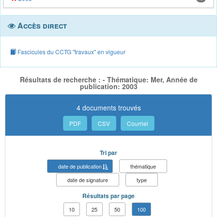
Accès direct
Fascicules du CCTG "travaux" en vigueur
Résultats de recherche : - Thématique: Mer, Année de
publication: 2003
4 documents trouvés
PDF
CSV
Courriel
Tri par
date de publication
thématique
date de signature
type
Résultats par page
10
25
50
100