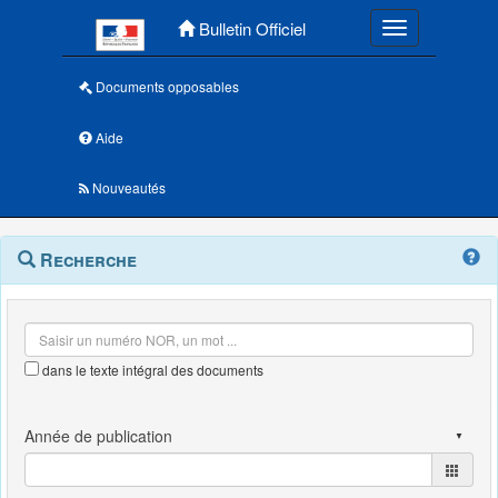
Menu principal
Bulletin Officiel
Toggle navigatio
Documents opposables
Aide
Nouveautés
Navigation
Menu
Recherche
contextuel
et
outils
annexes
dans le texte intégral des documents