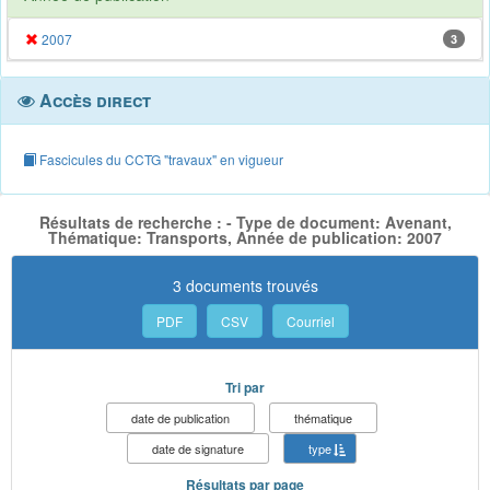
2007
3
Accès direct
Fascicules du CCTG "travaux" en vigueur
Résultats de recherche : - Type de document: Avenant,
Thématique: Transports, Année de publication: 2007
3 documents trouvés
PDF
CSV
Courriel
Tri par
date de publication
thématique
date de signature
type
Résultats par page