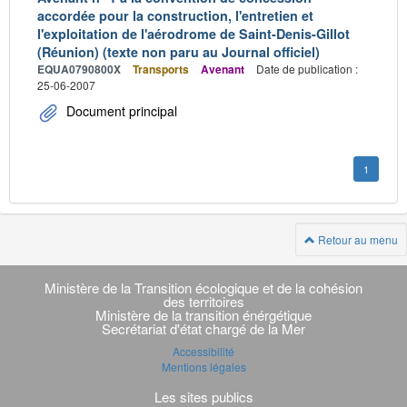
accordée pour la construction, l'entretien et
l'exploitation de l'aérodrome de Saint-Denis-Gillot
(Réunion) (texte non paru au Journal officiel)
EQUA0790800X
Transports
Avenant
Date de publication :
25-06-2007
Document principal
1
Retour au menu
Navigation
transverse
Ministère de la Transition écologique et de la cohésion
des territoires
Ministère de la transition énérgétique
Secrétariat d'état chargé de la Mer
Accessibilité
Mentions légales
Les sites publics