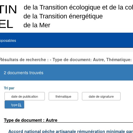
pposables
Résultats de recherche : - Type de document: Autre, Thématique:
2 documents trouvés
Tri par
date de publication
thématique
date de signature
type
Type de document : Autre
Accord national pêche artisanale rémunération minimale ga