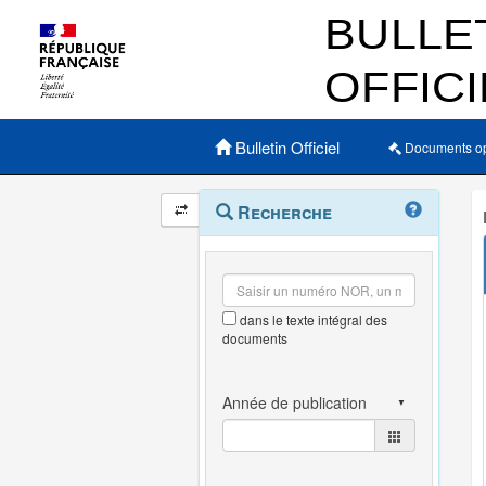
Menu principal
Bulletin Officiel
Documents o
Navigation
Menu
Recherche
contextuel
et
outils
annexes
dans le texte intégral des
documents