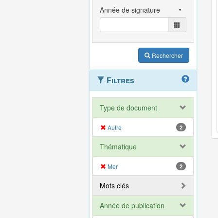
Rechercher
Filtres
Type de document
Autre
2
Thématique
Mer
2
Mots clés
Année de publication