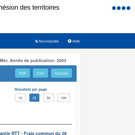
Menu
d'accessi
Nouveautés
Aide
 Mer, Année de publication: 2003
PDF
CSV
Courriel
Résultats par page
10
25
50
100
rantie RTT - Frais commun du 28