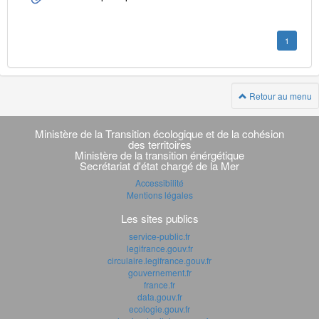
1
Retour au menu
Navigation
transverse
Ministère de la Transition écologique et de la cohésion
des territoires
Ministère de la transition énérgétique
Secrétariat d'état chargé de la Mer
Accessibilité
Mentions légales
Les sites publics
service-public.fr
legifrance.gouv.fr
circulaire.legifrance.gouv.fr
gouvernement.fr
france.fr
data.gouv.fr
ecologie.gouv.fr