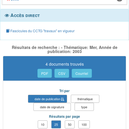
Accès direct
Fascicules du CCTG "travaux" en vigueur
Résultats de recherche : - Thématique: Mer, Année de
publication: 2003
4 documents trouvés
PDF
CSV
Courriel
Tri par
date de publication
thématique
date de signature
type
Résultats par page
10
25
50
100