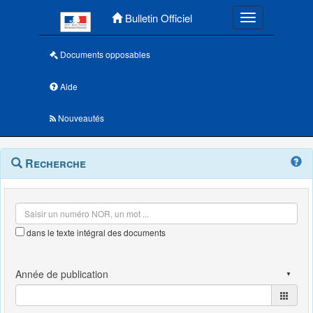
Menu principal
Bulletin Officiel
Toggle navigatio
Documents opposables
Aide
Nouveautés
Navigation
Menu
Recherche
contextuel
et
outils
annexes
dans le texte intégral des documents