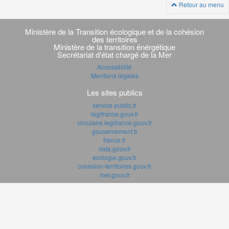
Retour au menu
Navigation
transverse
Ministère de la Transition écologique et de la cohésion
des territoires
Ministère de la transition énérgétique
Secrétariat d'état chargé de la Mer
Accessibilité
Mentions légales
Les sites publics
service-public.fr
legifrance.gouv.fr
circulaire.legifrance.gouv.fr
gouvernement.fr
france.fr
data.gouv.fr
ecologie.gouv.fr
cohesion-territoires.gouv.fr
mer.gouv.fr