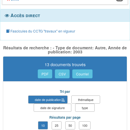
Accès direct
Fascicules du CCTG "travaux" en vigueur
Résultats de recherche : - Type de document: Autre, Année de
publication: 2003
13 documents trouvés
PDF
CSV
Courriel
Tri par
date de publication
thématique
date de signature
type
Résultats par page
10
25
50
100