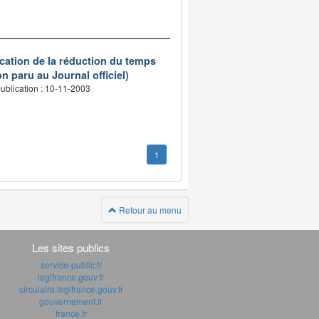
ication de la réduction du temps
n paru au Journal officiel)
ublication : 10-11-2003
1
Retour au menu
Les sites publics
service-public.fr
legifrance.gouv.fr
circulaire.legifrance.gouv.fr
gouvernement.fr
france.fr