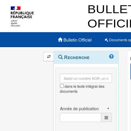
Menu principal
Bulletin Officiel
Documents o
Navigation
Menu
Recherche
contextuel
et
outils
annexes
dans le texte intégral des
documents