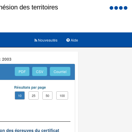
Menu
d'accessi
Nouveautés
Aide
: 2003
PDF
CSV
Courriel
Résultats par page
10
25
50
100
on des épreuves du certificat