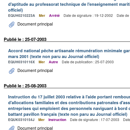
d'aptitude au professorat technique de l'enseignement marit
officiel)
EQUH0210223A
Mer
Arrêté
Date de signature : 19-12-2002
Date de 
Document principal
Publié le : 25-07-2003
Accord national pêche artisanale rémunération minimale ga
mars 2001 (texte non paru au Journal officiel)
EQUH0310116X
Mer
Autre
Date de publication : 25-07-2003
Document principal
Publié le : 25-08-2003
Instruction du 17 juillet 2003 relative à l'aide portant remb
d'allocations familiales et des contributions patronales d'
entreprises qui emploient des personnels naviguant à bord
battant pavillon français (texte non paru au Journal officiel)
EQUK0310154J
Mer
Instruction
Date de signature : 17-07-2003
Date
Document principal