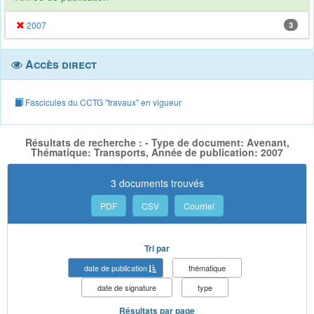
2007
3
Accès direct
Fascicules du CCTG "travaux" en vigueur
Résultats de recherche : - Type de document: Avenant,
Thématique: Transports, Année de publication: 2007
3 documents trouvés
PDF
CSV
Courriel
Tri par
date de publication
thématique
date de signature
type
Résultats par page