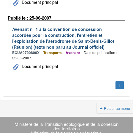
Document principal
Publié le : 25-06-2007
Avenant n° 1 à la convention de concession
accordée pour la construction, l'entretien et
l'exploitation de l'aérodrome de Saint-Denis-Gillot
(Réunion) (texte non paru au Journal officiel)
EQUA0790800X
Transports
Avenant
Date de publication :
25-06-2007
Document principal
1
Retour au menu
Navigation
transverse
Ministère de la Transition écologique et de la cohésion
des territoires
Ministère de la transition énérgétique