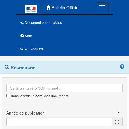
Menu principal
Bulletin Officiel
Toggle navigatio
Documents opposables
Aide
Nouveautés
Navigation
Menu
Recherche
contextuel
et
outils
annexes
dans le texte intégral des documents