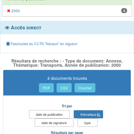
2000
4
Accès direct
Fascicules du CCTG "travaux" en vigueur
Résultats de recherche : - Type de document: Annexe,
Thématique: Transports, Année de publication: 2000
4 documents trouvés
PDF
CSV
Courriel
Tri par
date de publication
thématique
date de signature
type
Résultats par page