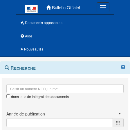
Menu principal
Bulletin Officiel
Toggle navigatio
Documents opposables
Aide
Nouveautés
Navigation
Menu
Recherche
contextuel
et
outils
annexes
dans le texte intégral des documents