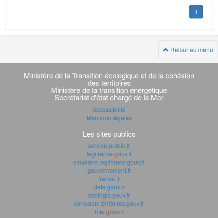
1
Retour au menu
Navigation
transverse
Ministère de la Transition écologique et de la cohésion
des territoires
Ministère de la transition énérgétique
Secrétariat d'état chargé de la Mer
Accessibilité
Mentions légales
Les sites publics
service-public.fr
legifrance.gouv.fr
circulaire.legifrance.gouv.fr
gouvernement.fr
france.fr
data.gouv.fr
ecologie.gouv.fr
cohesion-territoires.gouv.fr
mer.gouv.fr