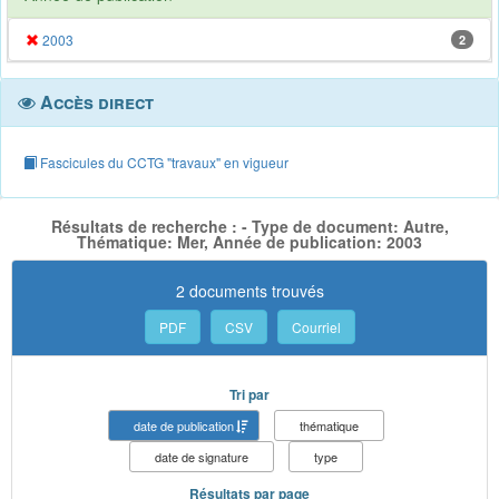
2003
2
Accès direct
Fascicules du CCTG "travaux" en vigueur
Résultats de recherche : - Type de document: Autre,
Thématique: Mer, Année de publication: 2003
2 documents trouvés
PDF
CSV
Courriel
Tri par
date de publication
thématique
date de signature
type
Résultats par page