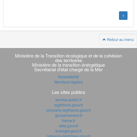
1
Retour au menu
Navigation
transverse
Ministère de la Transition écologique et de la cohésion
des territoires
Ministère de la transition énérgétique
Secrétariat d'état chargé de la Mer
Accessibilité
Mentions légales
Les sites publics
service-public.fr
legifrance.gouv.fr
circulaire.legifrance.gouv.fr
gouvernement.fr
france.fr
data.gouv.fr
ecologie.gouv.fr
cohesion-territoires.gouv.fr