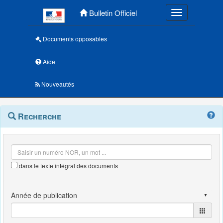
Menu principal
Bulletin Officiel
Toggle navigatio
Documents opposables
Aide
Nouveautés
Navigation
Menu
Recherche
contextuel
et
outils
annexes
dans le texte intégral des documents