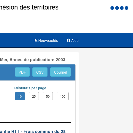
Menu
d'accessi
Nouveautés
Aide
 Mer, Année de publication: 2003
PDF
CSV
Courriel
Résultats par page
10
25
50
100
rantie RTT - Frais commun du 28