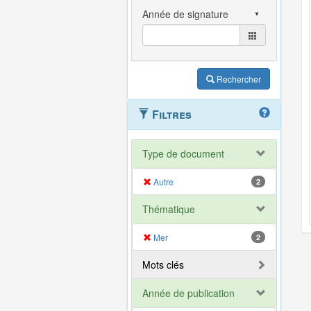
Rechercher
Filtres
Type de document
Autre
2
Thématique
Mer
2
Mots clés
Année de publication