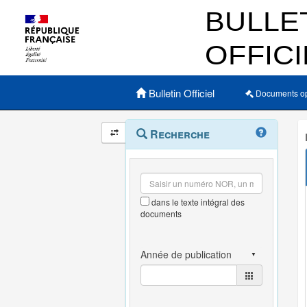
Menu principal
Bulletin Officiel
Documents o
Navigation
Menu
Recherche
contextuel
et
outils
annexes
dans le texte intégral des
documents