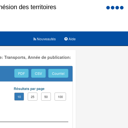
Menu
d'accessi
Nouveautés
Aide
: Transports, Année de publication:
PDF
CSV
Courriel
Résultats par page
10
25
50
100