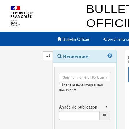
Menu principal
Bulletin Officiel
Documents o
Navigation
Menu
Recherche
contextuel
et
outils
annexes
dans le texte intégral des
documents