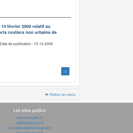
14 février 2000 relatif au
rts routiers non urbains de
Date de publication : 10-12-2000
1
Retour au menu
Les sites publics
service-public.fr
legifrance.gouv.fr
circulaire.legifrance.gouv.fr
gouvernement.fr