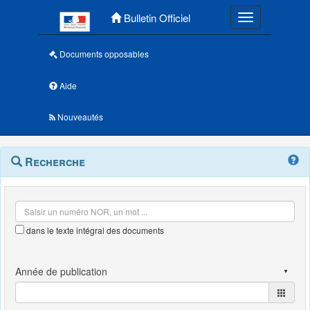
Menu principal
Bulletin Officiel
Toggle navigatio
Documents opposables
Aide
Nouveautés
Navigation
Menu
Recherche
contextuel
et
outils
annexes
dans le texte intégral des documents