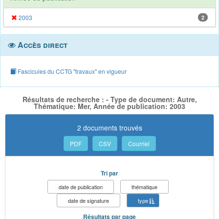
2003
2
Accès direct
Fascicules du CCTG "travaux" en vigueur
Résultats de recherche : - Type de document: Autre,
Thématique: Mer, Année de publication: 2003
2 documents trouvés
PDF
CSV
Courriel
Tri par
date de publication
thématique
date de signature
type
Résultats par page