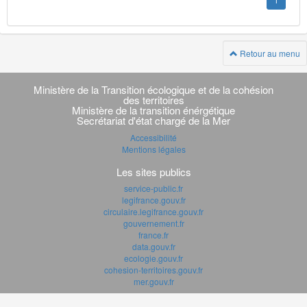
1
Retour au menu
Navigation
transverse
Ministère de la Transition écologique et de la cohésion
des territoires
Ministère de la transition énérgétique
Secrétariat d'état chargé de la Mer
Accessibilité
Mentions légales
Les sites publics
service-public.fr
legifrance.gouv.fr
circulaire.legifrance.gouv.fr
gouvernement.fr
france.fr
data.gouv.fr
ecologie.gouv.fr
cohesion-territoires.gouv.fr
mer.gouv.fr