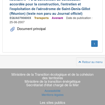
accordée pour la construction, l'entretien et
l'exploitation de l'aérodrome de Saint-Denis-Gillot
(Réunion) (texte non paru au Journal officiel)
EQUA0790800X
Transports
Avenant
Date de publication :
25-06-2007
Document principal
1
Retour au menu
Navigation
transverse
Ministère de la Transition écologique et de la cohésion
des territoires
Ministère de la transition énérgétique
Secrétariat d'état chargé de la Mer
Accessibilité
Mentions légales
Les sites publics