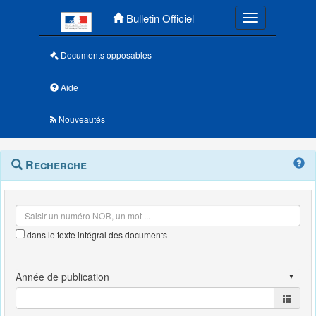
Menu principal
Bulletin Officiel
Toggle navigatio
Documents opposables
Aide
Nouveautés
Navigation
Menu
Recherche
contextuel
et
outils
annexes
dans le texte intégral des documents