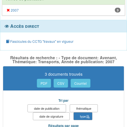
2007
3
Accès direct
Fascicules du CCTG "travaux" en vigueur
Résultats de recherche : - Type de document: Avenant,
Thématique: Transports, Année de publication: 2007
3 documents trouvés
PDF
CSV
Courriel
Tri par
date de publication
thématique
date de signature
type
Résultats par page